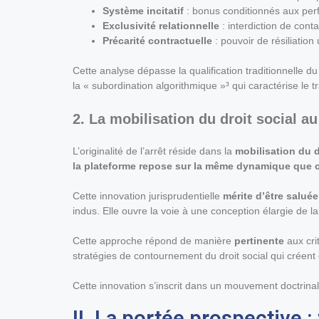
Système incitatif
: bonus conditionnés aux per
Exclusivité relationnelle
: interdiction de conta
Précarité contractuelle
: pouvoir de résiliation 
Cette analyse dépasse la qualification traditionnelle du 
la « subordination algorithmique »³ qui caractérise le t
2. La mobilisation du droit social au
L’originalité de l’arrêt réside dans la
mobilisation du d
la plateforme repose sur la même dynamique que cel
Cette innovation jurisprudentielle
mérite d’être saluée
indus. Elle ouvre la voie à une conception élargie de 
Cette approche répond de manière
pertinente
aux crit
stratégies de contournement du droit social qui créent
Cette innovation s’inscrit dans un mouvement doctrina
II. La portée prospective 