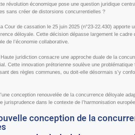
 révolution économique pose une question juridique centrale
es sans créer de distorsions concurrentielles ?
a Cour de cassation le 25 juin 2025 (n°23-22.430) apporte u
rence déloyale. Cette décision dépasse largement le cadre d
ble de l’économie collaborative.
a Haute juridiction consacre une approche duale de la concur
al. Cette innovation prétorienne soulève une problématique
issant des règles communes, ou doit-elle désormais s’y conf
’une conception renouvelée de la concurrence déloyale adap
e jurisprudence dans le contexte de l’harmonisation europée
ouvelle conception de la concurr
es