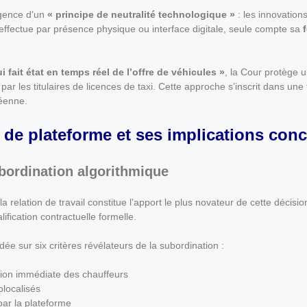
rgence d’un
« principe de neutralité technologique »
: les innovation
’effectue par présence physique ou interface digitale, seule compte sa
i fait état en temps réel de l’offre de véhicules »
, la Cour protège 
par les titulaires de licences de taxi. Cette approche s’inscrit dans une
péenne.
l de plateforme et ses implications conc
subordination algorithmique
a relation de travail constitue l’apport le plus novateur de cette déci
ification contractuelle formelle.
ée sur six critères révélateurs de la subordination :
xion immédiate des chauffeurs
olocalisés
 par la plateforme