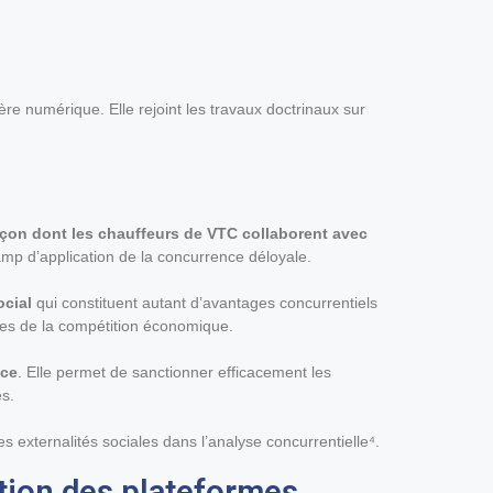
’ère numérique. Elle rejoint les travaux doctrinaux sur
açon dont les chauffeurs de VTC collaborent avec
amp d’application de la concurrence déloyale.
ocial
qui constituent autant d’avantages concurrentiels
ales de la compétition économique.
nce
. Elle permet de sanctionner efficacement les
es.
es externalités sociales dans l’analyse concurrentielle⁴.
ation des plateformes