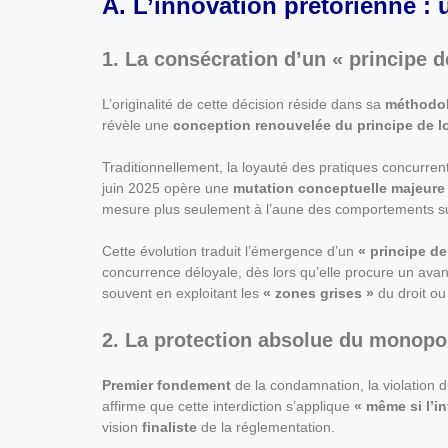
A. L’innovation prétorienne :
1. La consécration d’un « principe d
L’originalité de cette décision réside dans sa
méthodol
révèle une
conception renouvelée du principe de l
Traditionnellement, la loyauté des pratiques concurren
juin 2025 opère une
mutation conceptuelle majeure
mesure plus seulement à l’aune des comportements su
Cette évolution traduit l’émergence d’un
« principe d
concurrence déloyale, dès lors qu’elle procure un ava
souvent en exploitant les
« zones grises »
du droit ou
2. La protection absolue du monopol
Premier fondement
de la condamnation, la violation d
affirme que cette interdiction s’applique
« même si l’i
vision
finaliste
de la réglementation.