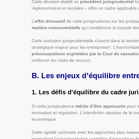
Cette décision établit un
précédent jurisprudentiel
tr
réglementaires et sociales – offre un cadre applicable
L’
effet dissuasif
de cette jurisprudence sur les pratiq
matière concurrentielle
qui conditionne la loyauté de
Cette évolution jurisprudentielle s’inscrit dans la tend
stratégique majeur pour les entreprises⁵. L’harmonisat
préoccupations exprimées par la Cour de cassatio
renforcer les voies de recours.
B. Les enjeux d’équilibre entr
1. Les défis d’équilibre du cadre jur
Si cette jurisprudence
mérite d’être approuvée
pour s
innovation et régulation. L’interdiction absolue de la
économique.
Cette rigidité contraste avec les approches plus nuan
permettent l’expérimentation contrôlée d’innovations fi