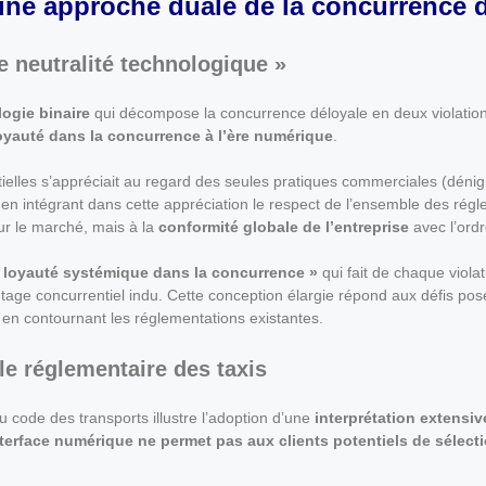
 une approche duale de la concurrence 
e neutralité technologique »
ogie binaire
qui décompose la concurrence déloyale en deux violati
oyauté dans la concurrence à l’ère numérique
.
tielles s’appréciait au regard des seules pratiques commerciales (dénig
en intégrant dans cette appréciation le respect de l’ensemble des régle
r le marché, mais à la
conformité globale de l’entreprise
avec l’ordr
e loyauté systémique dans la concurrence »
qui fait de chaque viola
ntage concurrentiel indu. Cette conception élargie répond aux défis po
 en contournant les réglementations existantes.
e réglementaire des taxis
u code des transports illustre l’adoption d’une
interprétation extensiv
nterface numérique ne permet pas aux clients potentiels de sélec