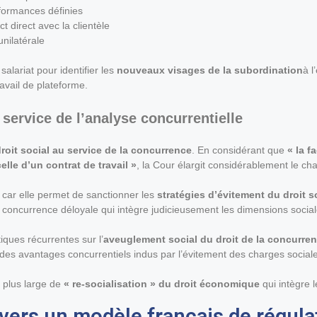
formances définies
ct direct avec la clientèle
unilatérale
salariat pour identifier les
nouveaux visages de la subordination
à l
ravail de plateforme.
 service de l’analyse concurrentielle
roit social au service de la concurrence
. En considérant que
« la f
le d’un contrat de travail »
, la Cour élargit considérablement le ch
car elle permet de sanctionner les
stratégies d’évitement du droit s
la concurrence déloyale qui intègre judicieusement les dimensions soci
iques récurrentes sur l’
aveuglement social du droit de la concurre
 des avantages concurrentiels indus par l’évitement des charges social
l plus large de
« re-socialisation » du droit économique
qui intègre l
: vers un modèle français de régul