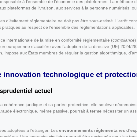
ansposable à l’ensemble de l’économie des plateformes. La méthode d
 aux plateformes de livraison, aux services à la personne numérisés, ou
ues d’évitement réglementaire ne doit pas être sous-estimé. L’arrêt co
s pratiques au respect de l’ensemble des réglementations applicables.
ance internationale de la mise en conformité réglementaire (
compliance
)
ion européenne s’accélère avec l’adoption de la directive (UE) 2024/28
n
, impose aux États membres de réguler la gestion algorithmique, d’am
e innovation technologique et protectio
isprudentiel actuel
a cohérence juridique et sa portée protectrice, elle soulève néanmoins 
 maraude électronique, même passive, pourrait
à terme
nécessiter un asso
cées adoptées à l’étranger. Les
environnements réglementaires d’ex
nancières. Une approche similaire pourrait être envisagée pour les tran