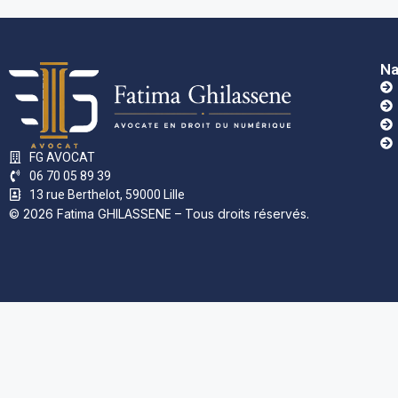
Na
FG AVOCAT
06 70 05 89 39
13 rue Berthelot, 59000 Lille
© 2026 Fatima GHILASSENE – Tous droits réservés.