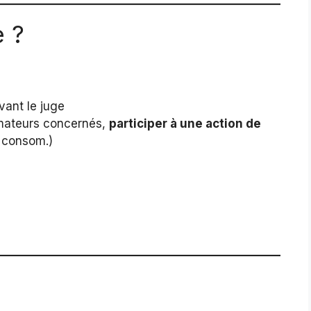
e ?
ant le juge
mmateurs concernés,
participer à une action de
. consom.)