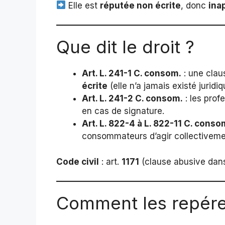
Elle est
réputée non écrite
, donc
ina
Que dit le droit ?
Art. L. 241-1 C. consom.
: une clau
écrite
(elle n’a jamais existé juridi
Art. L. 241-2 C. consom.
: les prof
en cas de signature.
Art. L. 822-4 à L. 822-11 C. conso
consommateurs d’agir collectivement
Code civil
: art.
1171
(clause abusive dans
Comment les repére