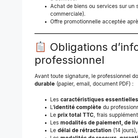
Achat de biens ou services sur un s
commerciale).
Offre promotionnelle acceptée apr
Obligations d’inf
professionnel
Avant toute signature, le professionnel do
durable
(papier, email, document PDF) :
Les
caractéristiques essentielle
L’
identité complète
du professionn
Le
prix total TTC
, frais supplément
Les
modalités de paiement, de li
Le
délai de rétractation
(14 jours),
Les
modalités de recours, garant