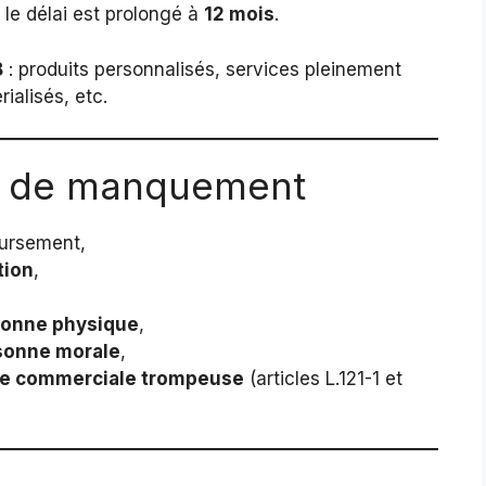
 le délai est prolongé à
12 mois
.
8
: produits personnalisés, services pleinement
alisés, etc.
s de manquement
oursement,
tion
,
sonne physique
,
sonne morale
,
que commerciale trompeuse
(articles L.121-1 et